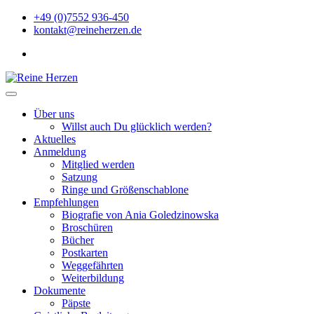
Zu
+49 (0)7552 936-450
Inhalten
kontakt@reineherzen.de
springen
facebook
Reine Herzen
Über uns
Willst auch Du glücklich werden?
Aktuelles
Anmeldung
Mitglied werden
Satzung
Ringe und Größenschablone
Empfehlungen
Biografie von Ania Goledzinowska
Broschüren
Bücher
Postkarten
Weggefährten
Weiterbildung
Dokumente
Päpste