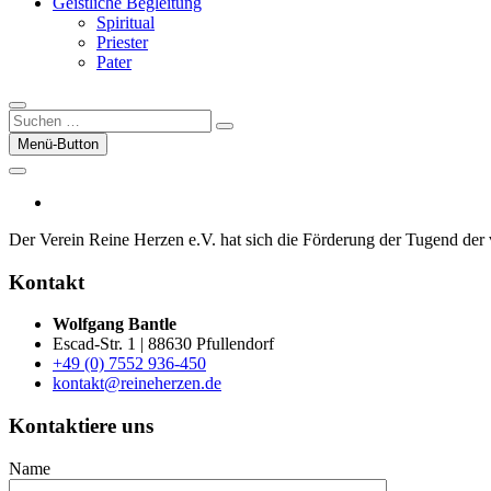
Geistliche Begleitung
Spiritual
Priester
Pater
Suchen
…
Menü-Button
facebook
Der Verein Reine Herzen e.V. hat sich die För­der­ung der Tugend der vor
Kontakt
Wolfgang Bantle
Escad-Str. 1 | 88630 Pfullendorf
+49 (0) 7552 936-450
kontakt@reineherzen.de
Kontaktiere uns
Name