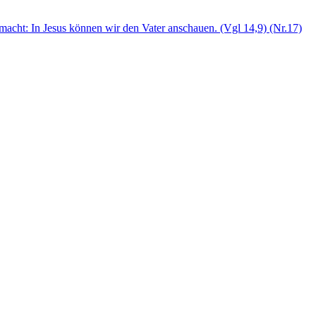
gemacht: In Jesus können wir den Vater anschauen. (Vgl 14,9) (Nr.17)