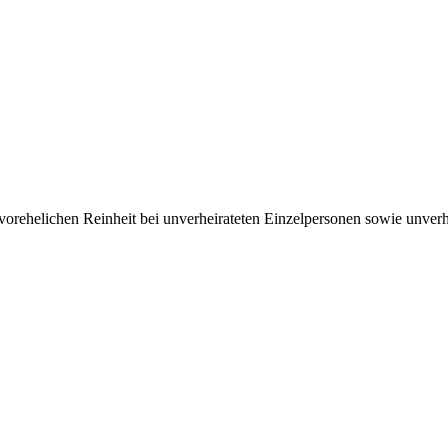
­ehelichen Rein­heit bei un­ver­heirateten Einzel­per­sonen sowie un­ver­