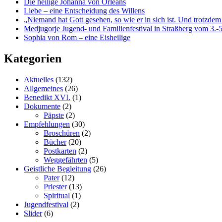
Die heilige Johanna von Orléans
Liebe – eine Entscheidung des Willens
„Niemand hat Gott gesehen, so wie er in sich ist. Und trotzdem
Medjugorje Jugend- und Familienfestival in Straßberg vom 3.-5
Sophia von Rom – eine Eisheilige
Kategorien
Aktuelles
(132)
Allgemeines
(26)
Benedikt XVI.
(1)
Dokumente
(2)
Päpste
(2)
Empfehlungen
(30)
Broschüren
(2)
Bücher
(20)
Postkarten
(2)
Weggefährten
(5)
Geistliche Begleitung
(26)
Pater
(12)
Priester
(13)
Spiritual
(1)
Jugendfestival
(2)
Slider
(6)