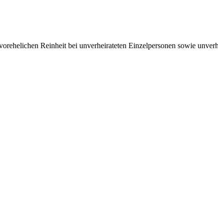
ehelichen Rein­heit bei un­ver­heirateten Einzel­personen sowie un­ver­h