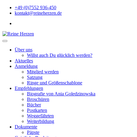
Zu
+49 (0)7552 936-450
Inhalten
kontakt@reineherzen.de
springen
facebook
Reine Herzen
Über uns
Willst auch Du glücklich werden?
Aktuelles
Anmeldung
Mitglied werden
Satzung
Ringe und Größenschablone
Empfehlungen
Biografie von Ania Goledzinowska
Broschüren
Bücher
Postkarten
Weggefährten
Weiterbildung
Dokumente
Päpste