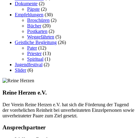
Dokumente
(2)
Päpste
(2)
Empfehlungen
(30)
Broschüren
(2)
Bücher
(20)
Postkarten
(2)
Weggefährten
(5)
Geistliche Begleitung
(26)
Pater
(12)
Priester
(13)
Spiritual
(1)
Jugendfestival
(2)
Slider
(6)
Reine Herzen e.V.
Der Verein Reine Herzen e.V. hat sich die Förderung der Tugend
der vor­ehelichen Rein­heit bei un­ver­heirateten Einzel­personen sowie
un­ver­heirateter Paare zum Ziel gesetzt.
Ansprechpartner