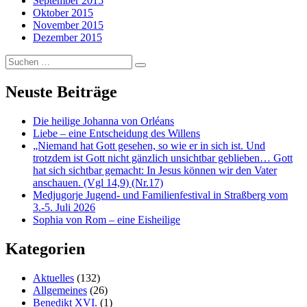
September 2015
Oktober 2015
November 2015
Dezember 2015
Suchen
…
Neuste Beiträge
Die heilige Johanna von Orléans
Liebe – eine Entscheidung des Willens
„Niemand hat Gott gesehen, so wie er in sich ist. Und
trotzdem ist Gott nicht gänzlich unsichtbar geblieben… Gott
hat sich sichtbar gemacht: In Jesus können wir den Vater
anschauen. (Vgl 14,9) (Nr.17)
Medjugorje Jugend- und Familienfestival in Straßberg vom
3.-5. Juli 2026
Sophia von Rom – eine Eisheilige
Kategorien
Aktuelles
(132)
Allgemeines
(26)
Benedikt XVI.
(1)