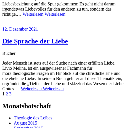
Liebesbeziehung auf die Spur gekommen: Es geht nicht darum,
irgendetwas Liebevolles für den anderen zu tun, sondern das
richtige.…
Weiterlesen
Weiterlesen
12. Dezember 2021
Die Sprache der Liebe
Bücher
Jeder Mensch ist stets auf der Suche nach einer erfüllten Liebe.
Livio Melina, ist ein ausgewiesener Fachmann für
moraltheologische Fragen im Hinblick auf die christliche Ehe und
die eheliche Liebe. In seinem Buch geht er auf diese Thematik ein,
ergründet die „Tiefen“ der Liebe und skizziert das Wesen der Liebe
Gottes.…
Weiterlesen
Weiterlesen
Beitragsnavigation
Seite
Seite
Seite
Nächste
1
2
3
Seite
Monatsbotschaft
Theologie des Leibes
August 2015