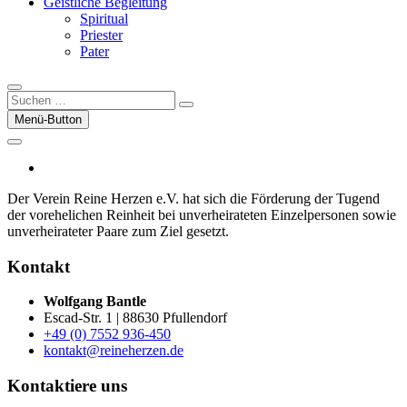
Geistliche Begleitung
Spiritual
Priester
Pater
Suchen
…
Menü-Button
facebook
Der Verein Reine Herzen e.V. hat sich die För­der­ung der Tugend
der vor­ehelichen Rein­heit bei un­ver­heirateten Einzel­per­sonen sowie
un­ver­heirateter Paare zum Ziel gesetzt.
Kontakt
Wolfgang Bantle
Escad-Str. 1 | 88630 Pfullendorf
+49 (0) 7552 936-450
kontakt@reineherzen.de
Kontaktiere uns