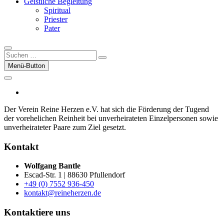
Geistliche Begleitung
Spiritual
Priester
Pater
Suchen
…
Menü-Button
facebook
Der Verein Reine Herzen e.V. hat sich die För­der­ung der Tugend
der vor­ehelichen Rein­heit bei un­ver­heirateten Einzel­per­sonen sowie
un­ver­heirateter Paare zum Ziel gesetzt.
Kontakt
Wolfgang Bantle
Escad-Str. 1 | 88630 Pfullendorf
+49 (0) 7552 936-450
kontakt@reineherzen.de
Kontaktiere uns