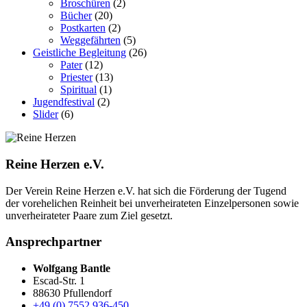
Broschüren
(2)
Bücher
(20)
Postkarten
(2)
Weggefährten
(5)
Geistliche Begleitung
(26)
Pater
(12)
Priester
(13)
Spiritual
(1)
Jugendfestival
(2)
Slider
(6)
Reine Herzen e.V.
Der Verein Reine Herzen e.V. hat sich die Förderung der Tugend
der vor­ehelichen Rein­heit bei un­ver­heirateten Einzel­personen sowie
un­ver­heirateter Paare zum Ziel gesetzt.
Ansprechpartner
Wolfgang Bantle
Escad-Str. 1
88630 Pfullendorf
+49 (0) 7552 936-450