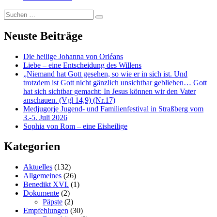
Suchen
…
Neuste Beiträge
Die heilige Johanna von Orléans
Liebe – eine Entscheidung des Willens
„Niemand hat Gott gesehen, so wie er in sich ist. Und
trotzdem ist Gott nicht gänzlich unsichtbar geblieben… Gott
hat sich sichtbar gemacht: In Jesus können wir den Vater
anschauen. (Vgl 14,9) (Nr.17)
Medjugorje Jugend- und Familienfestival in Straßberg vom
3.-5. Juli 2026
Sophia von Rom – eine Eisheilige
Kategorien
Aktuelles
(132)
Allgemeines
(26)
Benedikt XVI.
(1)
Dokumente
(2)
Päpste
(2)
Empfehlungen
(30)