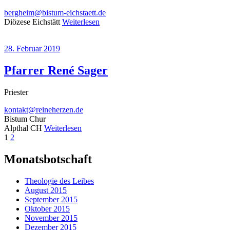
bergheim@bistum-eichstaett.de
Diözese Eichstätt
Weiterlesen
28. Februar 2019
Pfarrer René Sager
Priester
kontakt@reineherzen.de
Bistum Chur
Alpthal CH
Weiterlesen
Beitragsnavigation
Seite
Seite
Nächste
1
2
Seite
Monatsbotschaft
Theologie des Leibes
August 2015
September 2015
Oktober 2015
November 2015
Dezember 2015