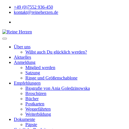
Zu
+49 (0)7552 936-450
Inhalten
kontakt@reineherzen.de
springen
facebook
Reine Herzen
Über uns
Willst auch Du glücklich werden?
Aktuelles
Anmeldung
Mitglied werden
Satzung
Ringe und Größenschablone
Empfehlungen
Biografie von Ania Goledzinowska
Broschüren
Bücher
Postkarten
Weggefährten
Weiterbildung
Dokumente
Päpste