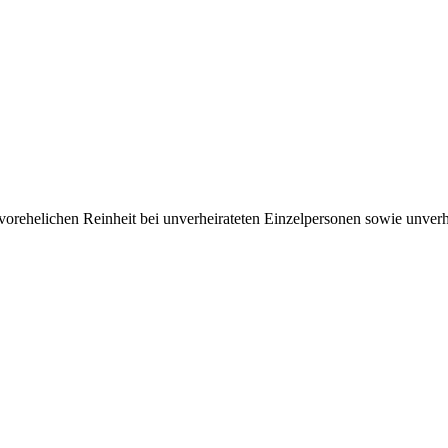
­ehelichen Rein­heit bei un­ver­heirateten Einzel­per­sonen sowie un­ver­