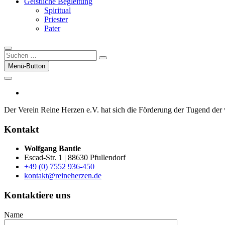
Geistliche Begleitung
Spiritual
Priester
Pater
Suchen
…
Menü-Button
facebook
Der Verein Reine Herzen e.V. hat sich die För­der­ung der Tugend der vor
Kontakt
Wolfgang Bantle
Escad-Str. 1 | 88630 Pfullendorf
+49 (0) 7552 936-450
kontakt@reineherzen.de
Kontaktiere uns
Name