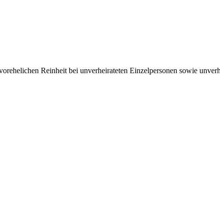
ehelichen Rein­heit bei un­ver­heirateten Einzel­personen sowie un­ver­h