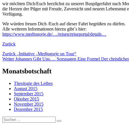
wir möchten Dich/Euch herzlichst zu unserer Buspilgerfahrt nach M
die Herzen der Pilger mit Freude, Zuversicht und neuem Lebensmut erfül
Verfügung.
Wir würden freuen Dich /Euch auf dieser Fahrt begrüßen zu dürfen.
Alle weiteren Informationen hierzu gibt´s hier:
https://www.medjugorje.de/…/reisen/reiseportal/details…
Zurück
Beitragsnavigation
Vorheriger
Zurück
„Initiative „Medjugorje on Tour“
Nächster
Beitrag:
Weiter
Johannes Gibt Uns…. Sozusagen Eine Formel Der christlichen
Beitrag:
Monatsbotschaft
Theologie des Leibes
August 2015
September 2015
Oktober 2015
November 2015
Dezember 2015
Suchen
…