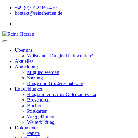
Zu
+49 (0)7552 936-450
Inhalten
kontakt@reineherzen.de
springen
facebook
Reine Herzen
Über uns
Willst auch Du glücklich werden?
Aktuelles
Anmeldung
Mitglied werden
Satzung
Ringe und Größenschablone
Empfehlungen
Biografie von Ania Goledzinowska
Broschüren
Bücher
Postkarten
Weggefährten
Weiterbildung
Dokumente
Päpste