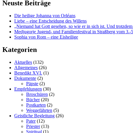
Neuste Beiträge
Die heilige Johanna von Orléans
Liebe – eine Entscheidung des Willens
„Niemand hat Gott gesehen, so wie er in sich ist. Und trotzdem
Medjugorje Jugend- und Familienfestival in Straßberg vom 3.-5
Sophia von Rom – eine Eisheilige
Kategorien
Aktuelles
(132)
Allgemeines
(26)
Benedikt XVI.
(1)
Dokumente
(2)
Päpste
(2)
Empfehlungen
(30)
Broschüren
(2)
Bücher
(20)
Postkarten
(2)
Weggefährten
(5)
Geistliche Begleitung
(26)
Pater
(12)
Priester
(13)
Spiritual
(1)