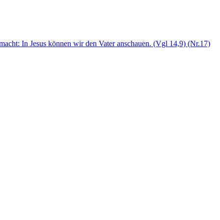
gemacht: In Jesus können wir den Vater anschauen. (Vgl 14,9) (Nr.17)