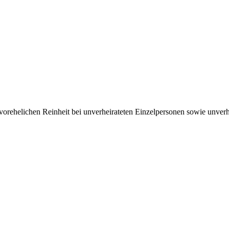
­ehelichen Rein­heit bei un­ver­heirateten Einzel­per­sonen sowie un­ver­