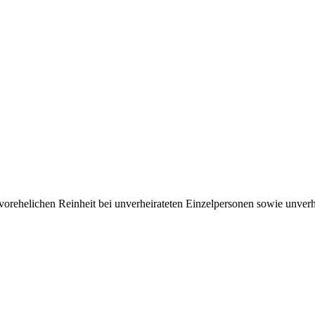
ehelichen Rein­heit bei un­ver­heirateten Einzel­personen sowie un­ver­h