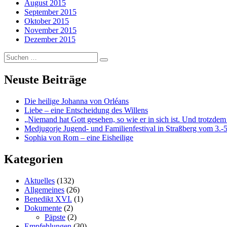
August 2015
September 2015
Oktober 2015
November 2015
Dezember 2015
Suchen
…
Neuste Beiträge
Die heilige Johanna von Orléans
Liebe – eine Entscheidung des Willens
„Niemand hat Gott gesehen, so wie er in sich ist. Und trotzdem
Medjugorje Jugend- und Familienfestival in Straßberg vom 3.-5
Sophia von Rom – eine Eisheilige
Kategorien
Aktuelles
(132)
Allgemeines
(26)
Benedikt XVI.
(1)
Dokumente
(2)
Päpste
(2)
Empfehlungen
(30)