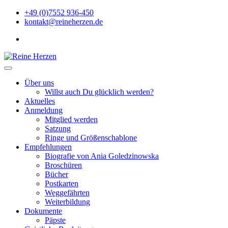
Zu
+49 (0)7552 936-450
Inhalten
kontakt@reineherzen.de
springen
facebook
Reine Herzen
Über uns
Willst auch Du glücklich werden?
Aktuelles
Anmeldung
Mitglied werden
Satzung
Ringe und Größenschablone
Empfehlungen
Biografie von Ania Goledzinowska
Broschüren
Bücher
Postkarten
Weggefährten
Weiterbildung
Dokumente
Päpste