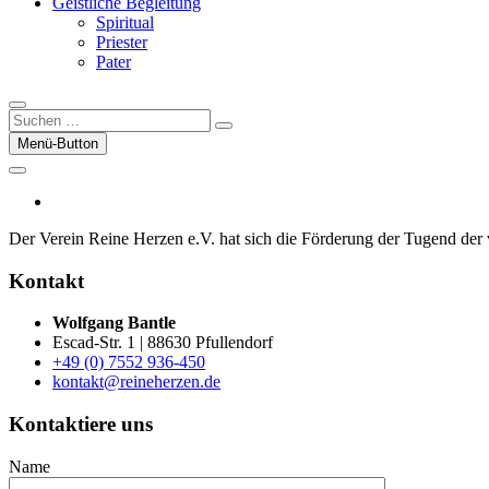
Geistliche Begleitung
Spiritual
Priester
Pater
Suchen
…
Menü-Button
facebook
Der Verein Reine Herzen e.V. hat sich die För­der­ung der Tugend der vor
Kontakt
Wolfgang Bantle
Escad-Str. 1 | 88630 Pfullendorf
+49 (0) 7552 936-450
kontakt@reineherzen.de
Kontaktiere uns
Name