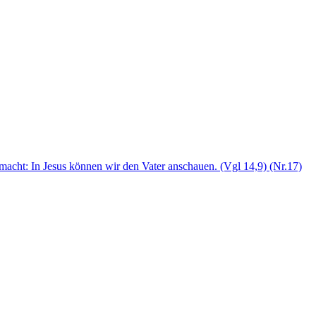
gemacht: In Jesus können wir den Vater anschauen. (Vgl 14,9) (Nr.17)