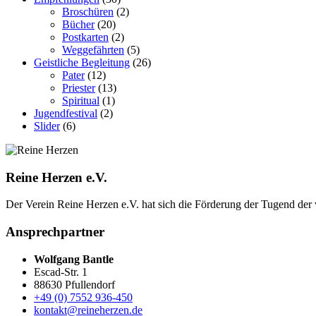
Broschüren
(2)
Bücher
(20)
Postkarten
(2)
Weggefährten
(5)
Geistliche Begleitung
(26)
Pater
(12)
Priester
(13)
Spiritual
(1)
Jugendfestival
(2)
Slider
(6)
Reine Herzen e.V.
Der Verein Reine Herzen e.V. hat sich die Förderung der Tugend der vor­
Ansprechpartner
Wolfgang Bantle
Escad-Str. 1
88630 Pfullendorf
+49 (0) 7552 936-450
kontakt@reineherzen.de