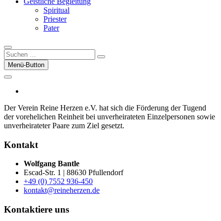
Geistliche Begleitung
Spiritual
Priester
Pater
Suchen
…
Menü-Button
facebook
Der Verein Reine Herzen e.V. hat sich die För­der­ung der Tugend
der vor­ehelichen Rein­heit bei un­ver­heirateten Einzel­per­sonen sowie
un­ver­heirateter Paare zum Ziel gesetzt.
Kontakt
Wolfgang Bantle
Escad-Str. 1 | 88630 Pfullendorf
+49 (0) 7552 936-450
kontakt@reineherzen.de
Kontaktiere uns