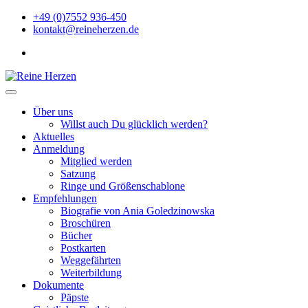
Zu
+49 (0)7552 936-450
Inhalten
kontakt@reineherzen.de
springen
facebook
Reine Herzen
Über uns
Willst auch Du glücklich werden?
Aktuelles
Anmeldung
Mitglied werden
Satzung
Ringe und Größenschablone
Empfehlungen
Biografie von Ania Goledzinowska
Broschüren
Bücher
Postkarten
Weggefährten
Weiterbildung
Dokumente
Päpste