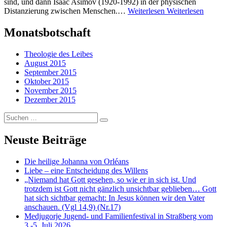
sind, und dann Isaac Asimov (1920-1992) in der physischen
Distanzierung zwischen Menschen.…
Weiterlesen
Weiterlesen
Monatsbotschaft
Theologie des Leibes
August 2015
September 2015
Oktober 2015
November 2015
Dezember 2015
Suchen
…
Neuste Beiträge
Die heilige Johanna von Orléans
Liebe – eine Entscheidung des Willens
„Niemand hat Gott gesehen, so wie er in sich ist. Und
trotzdem ist Gott nicht gänzlich unsichtbar geblieben… Gott
hat sich sichtbar gemacht: In Jesus können wir den Vater
anschauen. (Vgl 14,9) (Nr.17)
Medjugorje Jugend- und Familienfestival in Straßberg vom
3.-5. Juli 2026