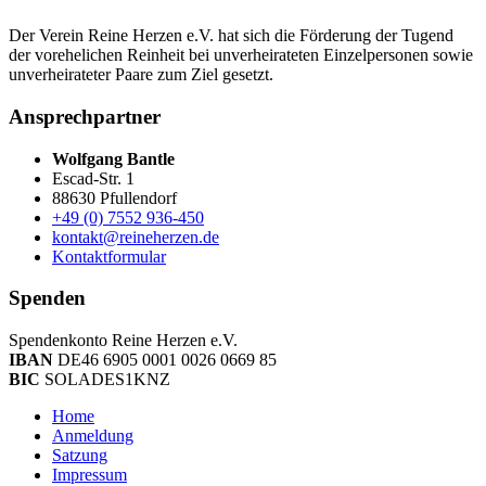
Der Verein Reine Herzen e.V. hat sich die Förderung der Tugend
der vor­ehelichen Rein­heit bei un­ver­heirateten Einzel­personen sowie
un­ver­heirateter Paare zum Ziel gesetzt.
Ansprechpartner
Wolfgang Bantle
Escad-Str. 1
88630 Pfullendorf
+49 (0) 7552 936-450
kontakt@reineherzen.de
Kontaktformular
Spenden
Spendenkonto Reine Herzen e.V.
IBAN
DE46 6905 0001 0026 0669 85
BIC
SOLADES1KNZ
Home
Anmeldung
Satzung
Impressum