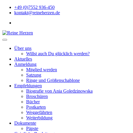
Zu
+49 (0)7552 936-450
Inhalten
kontakt@reineherzen.de
springen
facebook
Reine Herzen
Über uns
Willst auch Du glücklich werden?
Aktuelles
Anmeldung
Mitglied werden
Satzung
Ringe und Größenschablone
Empfehlungen
Biografie von Ania Goledzinowska
Broschüren
Bücher
Postkarten
Weggefährten
Weiterbildung
Dokumente
Päpste