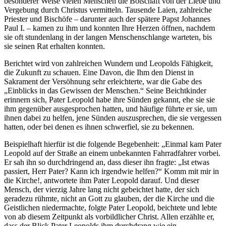
besonderer Weise vielen Menschen die Botschaft von der Liebe und
Vergebung durch Christus vermitteln. Tausende Laien, zahlreiche
Priester und Bischöfe – darunter auch der spätere Papst Johannes
Paul I. – kamen zu ihm und konnten Ihre Herzen öffnen, nachdem
sie oft stundenlang in der langen Menschenschlange warteten, bis
sie seinen Rat erhalten konnten.
Berichtet wird von zahlreichen Wundern und Leopolds Fähigkeit,
die Zukunft zu schauen. Eine Davon, die Ihm den Dienst in
Sakrament der Versöhnung sehr erleichterte, war die Gabe des
„Einblicks in das Gewissen der Menschen.“ Seine Beichtkinder
erinnern sich, Pater Leopold habe ihre Sünden gekannt, ehe sie sie
ihm gegenüber ausgesprochen hatten, und häufige führte er sie, um
ihnen dabei zu helfen, jene Sünden auszusprechen, die sie vergessen
hatten, oder bei denen es ihnen schwerfiel, sie zu bekennen.
Beispielhaft hierfür ist die folgende Begebenheit: „Einmal kam Pater
Leopold auf der Straße an einem unbekannten Fahrradfahrer vorbei.
Er sah ihn so durchdringend an, dass dieser ihn fragte: „Ist etwas
passiert, Herr Pater? Kann ich irgendwie helfen?“ Komm mit mir in
die Kirche!, antwortete ihm Pater Leopold darauf. Und dieser
Mensch, der vierzig Jahre lang nicht gebeichtet hatte, der sich
geradezu rühmte, nicht an Gott zu glauben, der die Kirche und die
Geistlichen niedermachte, folgte Pater Leopold, beichtete und lebte
von ab diesem Zeitpunkt als vorbildlicher Christ. Allen erzählte er,
dass der Blick Pater Leopolds ihm durchdrang wie ein