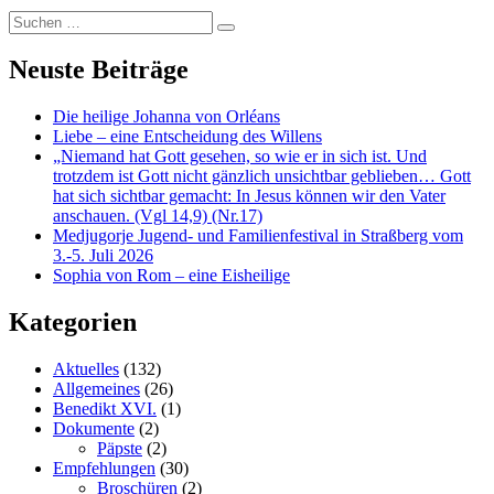
Suchen
…
Neuste Beiträge
Die heilige Johanna von Orléans
Liebe – eine Entscheidung des Willens
„Niemand hat Gott gesehen, so wie er in sich ist. Und
trotzdem ist Gott nicht gänzlich unsichtbar geblieben… Gott
hat sich sichtbar gemacht: In Jesus können wir den Vater
anschauen. (Vgl 14,9) (Nr.17)
Medjugorje Jugend- und Familienfestival in Straßberg vom
3.-5. Juli 2026
Sophia von Rom – eine Eisheilige
Kategorien
Aktuelles
(132)
Allgemeines
(26)
Benedikt XVI.
(1)
Dokumente
(2)
Päpste
(2)
Empfehlungen
(30)
Broschüren
(2)