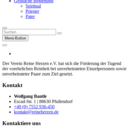
Geistliche Begleitung
Spiritual
Priester
Pater
Suchen
…
Menü-Button
facebook
Der Verein Reine Herzen e.V. hat sich die För­der­ung der Tugend
der vor­ehelichen Rein­heit bei un­ver­heirateten Einzel­per­sonen sowie
un­ver­heirateter Paare zum Ziel gesetzt.
Kontakt
Wolfgang Bantle
Escad-Str. 1 | 88630 Pfullendorf
+49 (0) 7552 936-450
kontakt@reineherzen.de
Kontaktiere uns