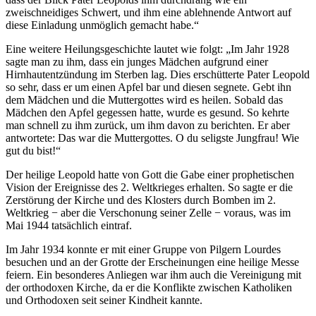
zweischneidiges Schwert, und ihm eine ablehnende Antwort auf
diese Einladung unmöglich gemacht habe.“
Eine weitere Heilungsgeschichte lautet wie folgt: „Im Jahr 1928
sagte man zu ihm, dass ein junges Mädchen aufgrund einer
Hirnhautentzündung im Sterben lag. Dies erschütterte Pater Leopold
so sehr, dass er um einen Apfel bar und diesen segnete. Gebt ihn
dem Mädchen und die Muttergottes wird es heilen. Sobald das
Mädchen den Apfel gegessen hatte, wurde es gesund. So kehrte
man schnell zu ihm zurück, um ihm davon zu berichten. Er aber
antwortete: Das war die Muttergottes. O du seligste Jungfrau! Wie
gut du bist!“
Der heilige Leopold hatte von Gott die Gabe einer prophetischen
Vision der Ereignisse des 2. Weltkrieges erhalten. So sagte er die
Zerstörung der Kirche und des Klosters durch Bomben im 2.
Weltkrieg − aber die Verschonung seiner Zelle − voraus, was im
Mai 1944 tatsächlich eintraf.
Im Jahr 1934 konnte er mit einer Gruppe von Pilgern Lourdes
besuchen und an der Grotte der Erscheinungen eine heilige Messe
feiern. Ein besonderes Anliegen war ihm auch die Vereinigung mit
der orthodoxen Kirche, da er die Konflikte zwischen Katholiken
und Orthodoxen seit seiner Kindheit kannte.