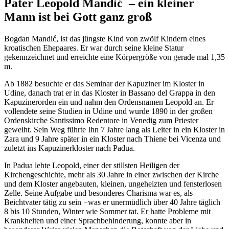
Pater Leopold Mandić – ein kleiner
Mann ist bei Gott ganz groß
Bogdan Mandić, ist das jüngste Kind von zwölf Kindern eines
kroatischen Ehepaares. Er war durch seine kleine Statur
gekennzeichnet und erreichte eine Körpergröße von gerade mal 1,35
m.
Ab 1882 besuchte er das Seminar der Kapuziner im Kloster in
Udine, danach trat er in das Kloster in Bassano del Grappa in den
Kapuzinerorden ein und nahm den Ordensnamen Leopold an. Er
vollendete seine Studien in Udine und wurde 1890 in der großen
Ordenskirche Santissimo Redentore in Venedig zum Priester
geweiht.
Sein Weg führte Ihn 7 Jahre lang als Leiter in ein Kloster in
Zara und 9 Jahre später in ein Kloster nach Thiene bei Vicenza und
zuletzt ins Kapuzinerkloster nach Padua.
In Padua lebte Leopold, einer der stillsten Heiligen der
Kirchengeschichte, mehr als 30 Jahre in einer zwischen der Kirche
und dem Kloster angebauten, kleinen, ungeheizten und fensterlosen
Zelle. Seine Aufgabe und besonderes Charisma war es, als
Beichtvater tätig zu sein −was er unermüdlich über 40 Jahre täglich
8 bis 10 Stunden, Winter wie Sommer tat. Er hatte Probleme mit
Krankheiten und einer Sprachbehinderung, konnte aber in