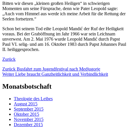
Bitten wir diesen „kleinen großen Heiligen“ in schwierigen
Momenten um seine Fürsprache, denn wie Pater Leopold sagte:
„Auch vom Himmel aus werde ich meine Arbeit für die Rettung der
Seelen fortsetzen.“
Schon bei seinem Tod eilte Leopold Mandić der Ruf der Heiligkeit
voraus. Bei der Graböffnung im Jahr 1966 war sein Leichnam
unverwest. Am 2. Mai 1976 wurde Leopold Mandić durch Papst
Paul VI. selig- und am 16. Oktober 1983 durch Papst Johannes Paul
II. heiliggesprochen.
Zurück
Beitragsnavigation
Vorheriger
Zurück
Busfahrt zum Jugendfestival nach Medjugorje
Nächster
Beitrag:
Weiter
Liebe braucht Ganzheitlichkeit und Verbindlichkeit
Beitrag:
Monatsbotschaft
Theologie des Leibes
August 2015
September 2015
Oktober 2015
November 2015
Dezember 2015