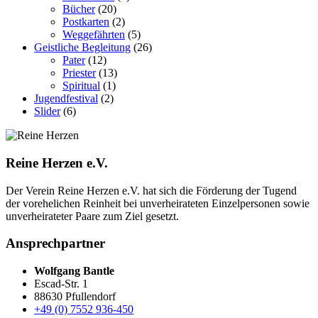
Bücher
(20)
Postkarten
(2)
Weggefährten
(5)
Geistliche Begleitung
(26)
Pater
(12)
Priester
(13)
Spiritual
(1)
Jugendfestival
(2)
Slider
(6)
Reine Herzen e.V.
Der Verein Reine Herzen e.V. hat sich die Förderung der Tugend
der vor­ehelichen Rein­heit bei un­ver­heirateten Einzel­personen sowie
un­ver­heirateter Paare zum Ziel gesetzt.
Ansprechpartner
Wolfgang Bantle
Escad-Str. 1
88630 Pfullendorf
+49 (0) 7552 936-450