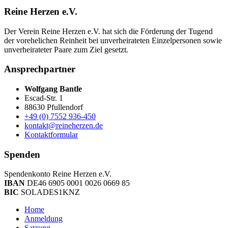
Reine Herzen e.V.
Der Verein Reine Herzen e.V. hat sich die Förderung der Tugend
der vor­ehelichen Rein­heit bei un­ver­heirateten Einzel­personen sowie
un­ver­heirateter Paare zum Ziel gesetzt.
Ansprechpartner
Wolfgang Bantle
Escad-Str. 1
88630 Pfullendorf
+49 (0) 7552 936-450
kontakt@reineherzen.de
Kontaktformular
Spenden
Spendenkonto Reine Herzen e.V.
IBAN
DE46 6905 0001 0026 0669 85
BIC
SOLADES1KNZ
Home
Anmeldung
Satzung