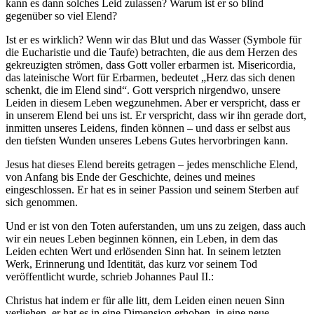
kann es dann solches Leid zulassen? Warum ist er so blind
gegenüber so viel Elend?
Ist er es wirklich? Wenn wir das Blut und das Wasser (Symbole für
die Eucharistie und die Taufe) betrachten, die aus dem Herzen des
gekreuzigten strömen, dass Gott voller erbarmen ist. Misericordia,
das lateinische Wort für Erbarmen, bedeutet „Herz das sich denen
schenkt, die im Elend sind“. Gott versprich nirgendwo, unsere
Leiden in diesem Leben wegzunehmen. Aber er verspricht, dass er
in unserem Elend bei uns ist. Er verspricht, dass wir ihn gerade dort,
inmitten unseres Leidens, finden können – und dass er selbst aus
den tiefsten Wunden unseres Lebens Gutes hervorbringen kann.
Jesus hat dieses Elend bereits getragen – jedes menschliche Elend,
von Anfang bis Ende der Geschichte, deines und meines
eingeschlossen. Er hat es in seiner Passion und seinem Sterben auf
sich genommen.
Und er ist von den Toten auferstanden, um uns zu zeigen, dass auch
wir ein neues Leben beginnen können, ein Leben, in dem das
Leiden echten Wert und erlösenden Sinn hat. In seinem letzten
Werk, Erinnerung und Identität, das kurz vor seinem Tod
veröffentlicht wurde, schrieb Johannes Paul II.:
Christus hat indem er für alle litt, dem Leiden einen neuen Sinn
verliehen, er hat es in eine Dimension erhoben, in eine neue