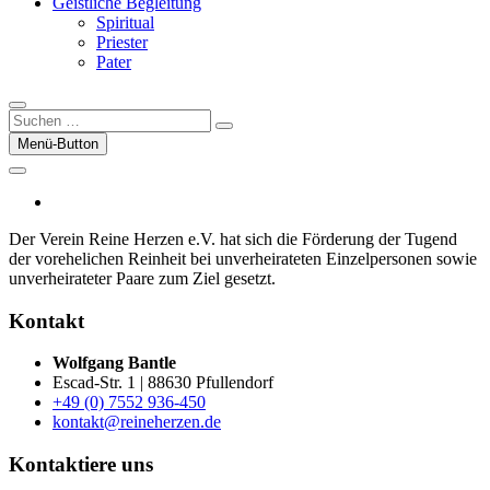
Geistliche Begleitung
Spiritual
Priester
Pater
Suchen
…
Menü-Button
facebook
Der Verein Reine Herzen e.V. hat sich die För­der­ung der Tugend
der vor­ehelichen Rein­heit bei un­ver­heirateten Einzel­per­sonen sowie
un­ver­heirateter Paare zum Ziel gesetzt.
Kontakt
Wolfgang Bantle
Escad-Str. 1 | 88630 Pfullendorf
+49 (0) 7552 936-450
kontakt@reineherzen.de
Kontaktiere uns