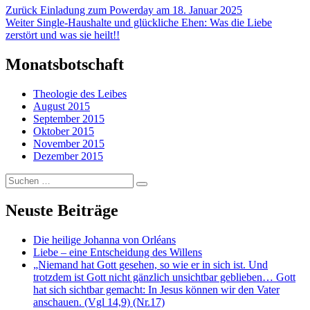
Beitragsnavigation
Vorheriger
Zurück
Einladung zum Powerday am 18. Januar 2025
Nächster
Beitrag:
Weiter
Single-Haushalte und glückliche Ehen: Was die Liebe
Beitrag:
zerstört und was sie heilt!!
Monatsbotschaft
Theologie des Leibes
August 2015
September 2015
Oktober 2015
November 2015
Dezember 2015
Suchen
…
Neuste Beiträge
Die heilige Johanna von Orléans
Liebe – eine Entscheidung des Willens
„Niemand hat Gott gesehen, so wie er in sich ist. Und
trotzdem ist Gott nicht gänzlich unsichtbar geblieben… Gott
hat sich sichtbar gemacht: In Jesus können wir den Vater
anschauen. (Vgl 14,9) (Nr.17)