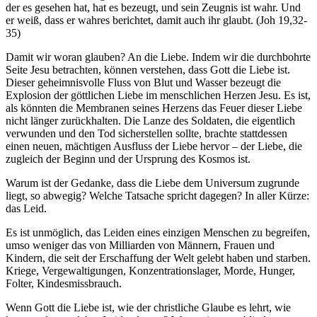
der es gesehen hat, hat es bezeugt, und sein Zeugnis ist wahr. Und
er weiß, dass er wahres berichtet, damit auch ihr glaubt. (Joh 19,32-
35)
Damit wir woran glauben? An die Liebe. Indem wir die durchbohrte
Seite Jesu betrachten, können verstehen, dass Gott die Liebe ist.
Dieser geheimnisvolle Fluss von Blut und Wasser bezeugt die
Explosion der göttlichen Liebe im menschlichen Herzen Jesu. Es ist,
als könnten die Membranen seines Herzens das Feuer dieser Liebe
nicht länger zurückhalten. Die Lanze des Soldaten, die eigentlich
verwunden und den Tod sicherstellen sollte, brachte stattdessen
einen neuen, mächtigen Ausfluss der Liebe hervor – der Liebe, die
zugleich der Beginn und der Ursprung des Kosmos ist.
Warum ist der Gedanke, dass die Liebe dem Universum zugrunde
liegt, so abwegig? Welche Tatsache spricht dagegen? In aller Kürze:
das Leid.
Es ist unmöglich, das Leiden eines einzigen Menschen zu begreifen,
umso weniger das von Milliarden von Männern, Frauen und
Kindern, die seit der Erschaffung der Welt gelebt haben und starben.
Kriege, Vergewaltigungen, Konzentrationslager, Morde, Hunger,
Folter, Kindesmissbrauch.
Wenn Gott die Liebe ist, wie der christliche Glaube es lehrt, wie