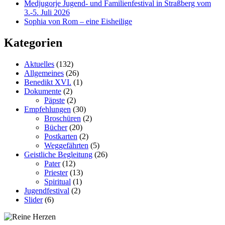
Medjugorje Jugend- und Familienfestival in Straßberg vom
3.-5. Juli 2026
Sophia von Rom – eine Eisheilige
Kategorien
Aktuelles
(132)
Allgemeines
(26)
Benedikt XVI.
(1)
Dokumente
(2)
Päpste
(2)
Empfehlungen
(30)
Broschüren
(2)
Bücher
(20)
Postkarten
(2)
Weggefährten
(5)
Geistliche Begleitung
(26)
Pater
(12)
Priester
(13)
Spiritual
(1)
Jugendfestival
(2)
Slider
(6)