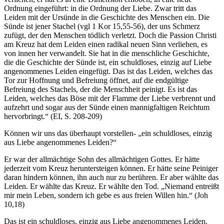
Ordnung eingeführt: in die Ordnung der Liebe. Zwar tritt das
Leiden mit der Ursünde in die Geschichte des Menschen ein. Die
Sünde ist jener Stachel (vgl 1 Kor 15,55-56), der uns Schmerz
zufügt, der den Menschen tödlich verletzt. Doch die Passion Christi
am Kreuz hat dem Leiden einen radikal neuen Sinn verliehen, es
von innen her verwandelt. Sie hat in die menschliche Geschichte,
die die Geschichte der Sünde ist, ein schuldloses, einzig auf Liebe
angenommenes Leiden eingefügt. Das ist das Leiden, welches das
Tor zur Hoffnung und Befreiung öffnet, auf die endgültige
Befreiung des Stachels, der die Menschheit peinigt. Es ist das
Leiden, welches das Böse mit der Flamme der Liebe verbrennt und
aufzehrt und sogar aus der Sünde einen mannigfaltigen Reichtum
hervorbringt.“ (EI, S. 208-209)
Können wir uns das überhaupt vorstellen- „ein schuldloses, einzig
aus Liebe angenommenes Leiden?“
Er war der allmächtige Sohn des allmächtigen Gottes. Er hätte
jederzeit vom Kreuz heruntersteigen können. Er hätte seine Peiniger
daran hindern können, ihn auch nur zu berühren. Er aber wählte das
Leiden. Er wählte das Kreuz. Er wählte den Tod. „Niemand entreißt
mir mein Leben, sondern ich gebe es aus freien Willen hin.“ (Joh
10,18)
Das ist ein schuldloses, einzig aus Liebe angenommenes Leiden.