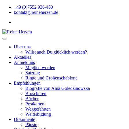
Zu
+49 (0)7552 936-450
Inhalten
kontakt@reineherzen.de
springen
facebook
Reine Herzen
Über uns
Willst auch Du glücklich werden?
Aktuelles
Anmeldung
Mitglied werden
Satzung
Ringe und Größenschablone
Empfehlungen
Biografie von Ania Goledzinowska
Broschüren
Bücher
Postkarten
Weggefährten
Weiterbildung
Dokumente
Päpste