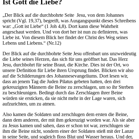
Ist Gott die Liebe?
„Der Blick auf die durchbohrte Seite Jesu, von dem Johannes
spricht (Vgl. 19,37), begreift, was Ausgangspunkt dieses Schreibens
war: „Gott ist Liebe“ (1 Joh 4,8). Dort kann diese Wahrheit
angeschaut werden. Und von dort her ist nun zu definieren, was
Liebe ist. Von diesem Blick her findet der Christ des Weg seines
Lebens und Liebens.“ (Nr.12)
Der Blick auf die durchbohrte Seite Jesu offenbart uns unzweideutig
die Liebe seines Herzen, das sich für uns geöffnet hat. Das Herz
Jesu,
durchbohrt für seine Braut, die Kirche. Dies ist der Ort, wo
unsere Definition für Liebe ihren Ursprung findet. Blicken wir also
auf die Schilderungen des Johannesevangeliums. Dort lesen wir,
dass an jenem Tag die Juden Pilatus gebeten hatten, den drei
gekreuzigten Männern die Beine zu zerschlagen, um so ihr Sterben
zu beschleunigen. Bedingt durch das Zerschlagen ihrer Beine
würden sie ersticken, da sie nicht mehr in der Lage waren, sich
aufzurichten, um zu atmen.
Also kamen die Soldaten und zerschlugen dem ersten die Beine,
dann dem anderen, der mit ihm gekreuzigt worden war. Als sie aber
zu Jesus kamen und sahen, dass er schon tot war, zerschlugen sie
ihm die Beine nicht, sondern einer der Soldaten stieß mit der Lanze
in seine Seite, und sogleich floss Blut und Wasser heraus. Und der,