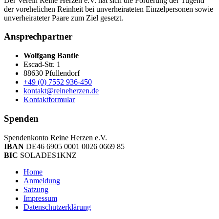
Der Verein Reine Herzen e.V. hat sich die Förderung der Tugend
der vor­ehelichen Rein­heit bei un­ver­heirateten Einzel­personen sowie
un­ver­heirateter Paare zum Ziel gesetzt.
Ansprechpartner
Wolfgang Bantle
Escad-Str. 1
88630 Pfullendorf
+49 (0) 7552 936-450
kontakt@reineherzen.de
Kontaktformular
Spenden
Spendenkonto Reine Herzen e.V.
IBAN
DE46 6905 0001 0026 0669 85
BIC
SOLADES1KNZ
Home
Anmeldung
Satzung
Impressum
Datenschutzerklärung