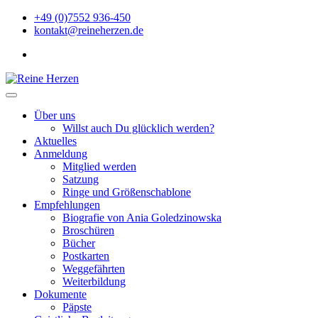
Zu
+49 (0)7552 936-450
Inhalten
kontakt@reineherzen.de
springen
facebook
Reine Herzen
Über uns
Willst auch Du glücklich werden?
Aktuelles
Anmeldung
Mitglied werden
Satzung
Ringe und Größenschablone
Empfehlungen
Biografie von Ania Goledzinowska
Broschüren
Bücher
Postkarten
Weggefährten
Weiterbildung
Dokumente
Päpste