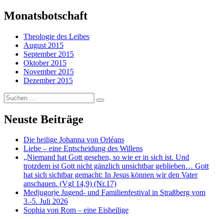
Monatsbotschaft
Theologie des Leibes
August 2015
September 2015
Oktober 2015
November 2015
Dezember 2015
Suchen
…
Neuste Beiträge
Die heilige Johanna von Orléans
Liebe – eine Entscheidung des Willens
„Niemand hat Gott gesehen, so wie er in sich ist. Und
trotzdem ist Gott nicht gänzlich unsichtbar geblieben… Gott
hat sich sichtbar gemacht: In Jesus können wir den Vater
anschauen. (Vgl 14,9) (Nr.17)
Medjugorje Jugend- und Familienfestival in Straßberg vom
3.-5. Juli 2026
Sophia von Rom – eine Eisheilige