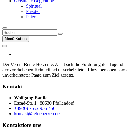
Geistliche Begleitung
Spiritual
Priester
Pater
Suchen
…
Menü-Button
facebook
Der Verein Reine Herzen e.V. hat sich die För­der­ung der Tugend
der vor­ehelichen Rein­heit bei un­ver­heirateten Einzel­per­sonen sowie
un­ver­heirateter Paare zum Ziel gesetzt.
Kontakt
Wolfgang Bantle
Escad-Str. 1 | 88630 Pfullendorf
+49 (0) 7552 936-450
kontakt@reineherzen.de
Kontaktiere uns