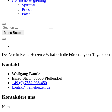
Geistliche Begleitung
Spiritual
Priester
Pater
Suchen
…
Menü-Button
facebook
Der Verein Reine Herzen e.V. hat sich die För­der­ung der Tugend der vor
Kontakt
Wolfgang Bantle
Escad-Str. 1 | 88630 Pfullendorf
+49 (0) 7552 936-450
kontakt@reineherzen.de
Kontaktiere uns
Name