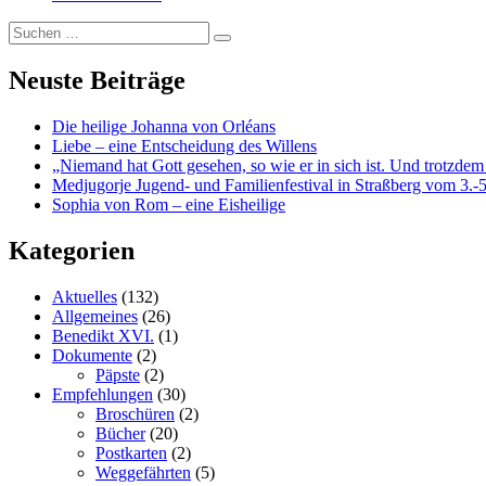
Suchen
…
Neuste Beiträge
Die heilige Johanna von Orléans
Liebe – eine Entscheidung des Willens
„Niemand hat Gott gesehen, so wie er in sich ist. Und trotzdem
Medjugorje Jugend- und Familienfestival in Straßberg vom 3.-5
Sophia von Rom – eine Eisheilige
Kategorien
Aktuelles
(132)
Allgemeines
(26)
Benedikt XVI.
(1)
Dokumente
(2)
Päpste
(2)
Empfehlungen
(30)
Broschüren
(2)
Bücher
(20)
Postkarten
(2)
Weggefährten
(5)