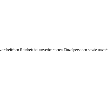
ehelichen Rein­heit bei un­ver­heirateten Einzel­personen sowie un­ver­h