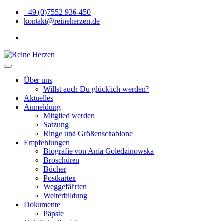
Zu
+49 (0)7552 936-450
Inhalten
kontakt@reineherzen.de
springen
facebook
Reine Herzen
Über uns
Willst auch Du glücklich werden?
Aktuelles
Anmeldung
Mitglied werden
Satzung
Ringe und Größenschablone
Empfehlungen
Biografie von Ania Goledzinowska
Broschüren
Bücher
Postkarten
Weggefährten
Weiterbildung
Dokumente
Päpste