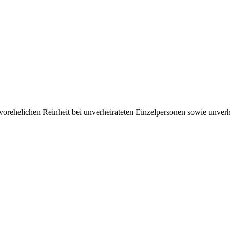
­ehelichen Rein­heit bei un­ver­heirateten Einzel­per­sonen sowie un­ver­