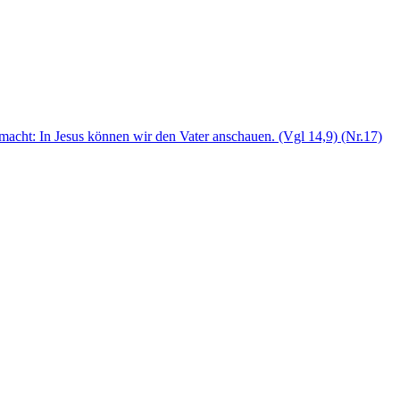
gemacht: In Jesus können wir den Vater anschauen. (Vgl 14,9) (Nr.17)