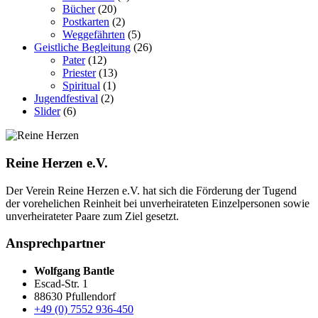
Bücher
(20)
Postkarten
(2)
Weggefährten
(5)
Geistliche Begleitung
(26)
Pater
(12)
Priester
(13)
Spiritual
(1)
Jugendfestival
(2)
Slider
(6)
Reine Herzen e.V.
Der Verein Reine Herzen e.V. hat sich die Förderung der Tugend
der vor­ehelichen Rein­heit bei un­ver­heirateten Einzel­personen sowie
un­ver­heirateter Paare zum Ziel gesetzt.
Ansprechpartner
Wolfgang Bantle
Escad-Str. 1
88630 Pfullendorf
+49 (0) 7552 936-450