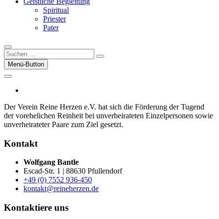
Geistliche Begleitung
Spiritual
Priester
Pater
Suchen
…
Menü-Button
facebook
Der Verein Reine Herzen e.V. hat sich die För­der­ung der Tugend
der vor­ehelichen Rein­heit bei un­ver­heirateten Einzel­per­sonen sowie
un­ver­heirateter Paare zum Ziel gesetzt.
Kontakt
Wolfgang Bantle
Escad-Str. 1 | 88630 Pfullendorf
+49 (0) 7552 936-450
kontakt@reineherzen.de
Kontaktiere uns