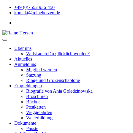
Zu
+49 (0)7552 936-450
Inhalten
kontakt@reineherzen.de
springen
facebook
Reine Herzen
Über uns
Willst auch Du glücklich werden?
Aktuelles
Anmeldung
Mitglied werden
Satzung
Ringe und Größenschablone
Empfehlungen
Biografie von Ania Goledzinowska
Broschüren
Bücher
Postkarten
Weggefährten
Weiterbildung
Dokumente
Päpste