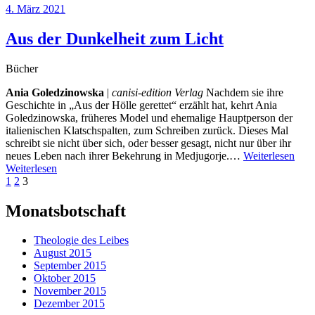
4. März 2021
Aus der Dunkelheit zum Licht
Bücher
Ania Goledzinowska
|
canisi-edition Verlag
Nachdem sie ihre
Geschichte in „Aus der Hölle gerettet“ erzählt hat, kehrt Ania
Goledzinowska, früheres Model und ehemalige Hauptperson der
italienischen Klatschspalten, zum Schreiben zurück. Dieses Mal
schreibt sie nicht über sich, oder besser gesagt, nicht nur über ihr
neues Leben nach ihrer Bekehrung in Medjugorje.…
Weiterlesen
Weiterlesen
Beitragsnavigation
Vorherige
Seite
Seite
Seite
1
2
3
Seite
Monatsbotschaft
Theologie des Leibes
August 2015
September 2015
Oktober 2015
November 2015
Dezember 2015