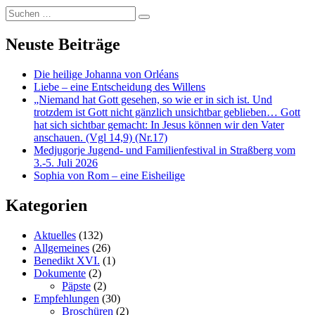
Suchen
…
Neuste Beiträge
Die heilige Johanna von Orléans
Liebe – eine Entscheidung des Willens
„Niemand hat Gott gesehen, so wie er in sich ist. Und
trotzdem ist Gott nicht gänzlich unsichtbar geblieben… Gott
hat sich sichtbar gemacht: In Jesus können wir den Vater
anschauen. (Vgl 14,9) (Nr.17)
Medjugorje Jugend- und Familienfestival in Straßberg vom
3.-5. Juli 2026
Sophia von Rom – eine Eisheilige
Kategorien
Aktuelles
(132)
Allgemeines
(26)
Benedikt XVI.
(1)
Dokumente
(2)
Päpste
(2)
Empfehlungen
(30)
Broschüren
(2)