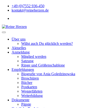
Zu
+49 (0)7552 936-450
Inhalten
kontakt@reineherzen.de
springen
facebook
Reine Herzen
Über uns
Willst auch Du glücklich werden?
Aktuelles
Anmeldung
Mitglied werden
Satzung
Ringe und Größenschablone
Empfehlungen
Biografie von Ania Goledzinowska
Broschüren
Bücher
Postkarten
Weggefährten
Weiterbildung
Dokumente
Päpste