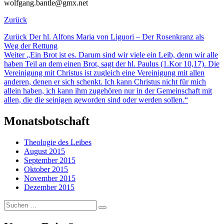
wolfgang.bantle@gmx.net
Zurück
Beitragsnavigation
Vorheriger
Zurück
Der hl. Alfons Maria von Liguori – Der Rosenkranz als
Beitrag:
Weg der Rettung
Nächster
Weiter
„Ein Brot ist es. Darum sind wir viele ein Leib, denn wir alle
Beitrag:
haben Teil an dem einen Brot, sagt der hl. Paulus (1.Kor 10,17). Die
Vereinigung mit Christus ist zugleich eine Vereinigung mit allen
anderen, denen er sich schenkt. Ich kann Christus nicht für mich
allein haben, ich kann ihm zugehören nur in der Gemeinschaft mit
allen, die die seinigen geworden sind oder werden sollen.“
Monatsbotschaft
Theologie des Leibes
August 2015
September 2015
Oktober 2015
November 2015
Dezember 2015
Suchen
…