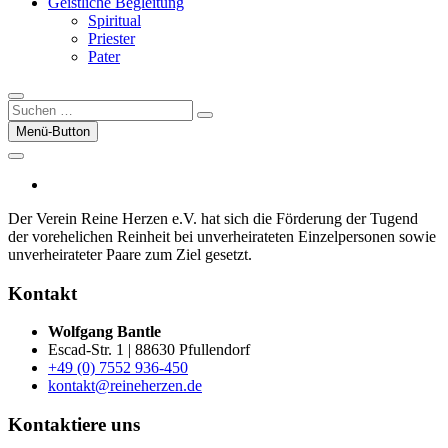
Geistliche Begleitung
Spiritual
Priester
Pater
Suchen
…
Menü-Button
facebook
Der Verein Reine Herzen e.V. hat sich die För­der­ung der Tugend
der vor­ehelichen Rein­heit bei un­ver­heirateten Einzel­per­sonen sowie
un­ver­heirateter Paare zum Ziel gesetzt.
Kontakt
Wolfgang Bantle
Escad-Str. 1 | 88630 Pfullendorf
+49 (0) 7552 936-450
kontakt@reineherzen.de
Kontaktiere uns