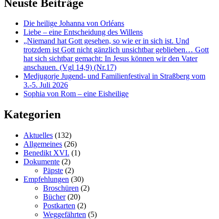
Neuste Beiträge
Die heilige Johanna von Orléans
Liebe – eine Entscheidung des Willens
„Niemand hat Gott gesehen, so wie er in sich ist. Und
trotzdem ist Gott nicht gänzlich unsichtbar geblieben… Gott
hat sich sichtbar gemacht: In Jesus können wir den Vater
anschauen. (Vgl 14,9) (Nr.17)
Medjugorje Jugend- und Familienfestival in Straßberg vom
3.-5. Juli 2026
Sophia von Rom – eine Eisheilige
Kategorien
Aktuelles
(132)
Allgemeines
(26)
Benedikt XVI.
(1)
Dokumente
(2)
Päpste
(2)
Empfehlungen
(30)
Broschüren
(2)
Bücher
(20)
Postkarten
(2)
Weggefährten
(5)