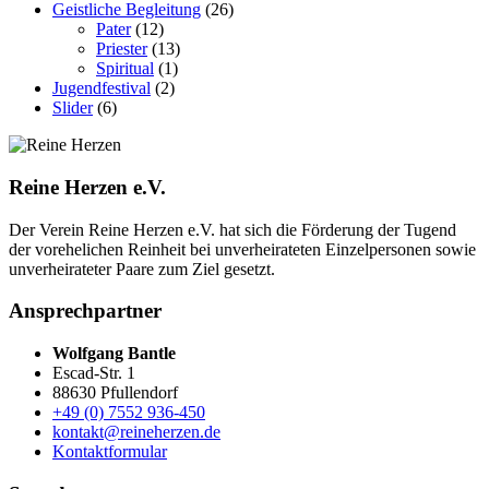
Geistliche Begleitung
(26)
Pater
(12)
Priester
(13)
Spiritual
(1)
Jugendfestival
(2)
Slider
(6)
Reine Herzen e.V.
Der Verein Reine Herzen e.V. hat sich die Förderung der Tugend
der vor­ehelichen Rein­heit bei un­ver­heirateten Einzel­personen sowie
un­ver­heirateter Paare zum Ziel gesetzt.
Ansprechpartner
Wolfgang Bantle
Escad-Str. 1
88630 Pfullendorf
+49 (0) 7552 936-450
kontakt@reineherzen.de
Kontaktformular