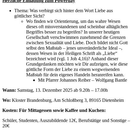
Herzliche Einladung zum Powerday
Thema: Was verbirgt sich hinter dem Wort Liebe aus
göttlicher Sicht?
Wo finden wir Orientierung, um das wahre Wesen
dieses oft missverstandenen und scheinbar alltäglichen
Begriffes besser zu begreifen? In unserer heutigen
Gesellschaft verschwimmen zunehmend die Grenzen
zwischen Sexualität und Liebe. Doch bildet nicht Gott
selbst den Maßstab – jenes unveränderliche Ideal –,
dessen Wesen in der Heiligen Schrift als „Liebe“
bezeichnet wird (vgl. 1 Joh 4,16)? Anhand dieser
Grundgedanken möchten wir Dir aufzeigen, wie diese
göttliche Form der Liebe zu einem wegweisenden
Maßstab für dein eigenes Handeln heranreifen kann.
Mit Pfarrer Johannes Reiber – Wolfgang Bantle
Wann:
Samstag, 13. Dezember 2025 ab 9.20h – 17.00h
Wo:
Kloster Brandenburg, Am Schloßberg 3, 89165 Dietenheim
Kosten: Für Mittagessen sowie Kaffee und Kuchen:
Schüler, Studenten, Auszubildende 12€, Berufstätige und Sonstige –
20€